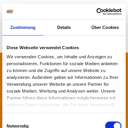
MORE NEWS
Zustimmung
Details
Über Cookies
Diese Webseite verwendet Cookies
Wir verwenden Cookies, um Inhalte und Anzeigen zu
personalisieren, Funktionen für soziale Medien anbieten
Contact us!
zu können und die Zugriffe auf unsere Website zu
analysieren. Außerdem geben wir Informationen zu Ihrer
Our specialists will be pleased to
Verwendung unserer Website an unsere Partner für
advise you.
soziale Medien, Werbung und Analysen weiter. Unsere
Partner führen diese Informationen möglicherweise mit
weiteren Daten zusammen, die Sie ihnen bereitgestellt
Contact
haben oder die sie im Rahmen Ihrer Nutzung der Dienste
gesammelt haben.
Einwilligungsauswahl
Notwendig