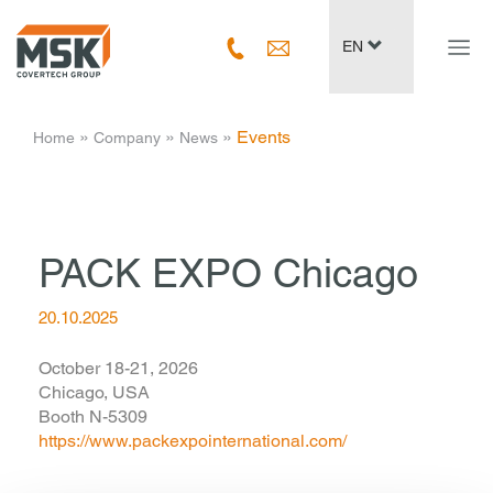
Navig
EN
ein-/
­ » ­
­ » ­
­ » ­
Events
Home
Company
News
PACK EXPO Chicago
20.10.2025
October 18-21, 2026
Chicago, USA
Booth N-5309
https://www.packexpointernational.com/