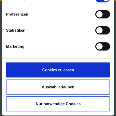
Präferenzen
MSK Covertech, Inc.
600 Cherokee Parkway
Statistiken
Acworth, Georgia 30102, USA
Telephone + 1 770 928 1099
Marketing
info@msk.us
Cookies zulassen
Auswahl erlauben
SOLUTIONS
Nur notwendige Cookies
INDUSTRIES