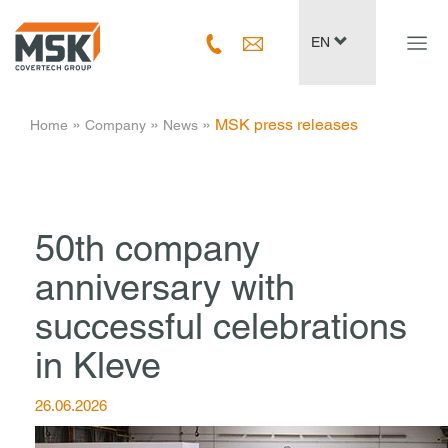
Navig
EN
ein-/
­ » ­
­ » ­
­ » ­
MSK press releases
Home
Company
News
50th company
anniversary with
successful celebrations
in Kleve
26.06.2026