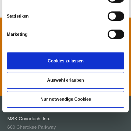
Statistiken
Contact us!
Marketing
Our specialists will be pleased to
advise you.
Cookies zulassen
Contact
Auswahl erlauben
Nur notwendige Cookies
MSK Covertech, Inc.
600 Cherokee Parkway