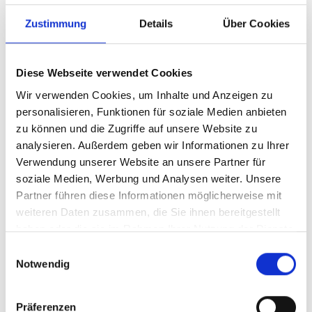
back on significant milestones in our company’s
Zustimmung
Details
Über Cookies
history and, at the same time, looking ahead to the
future as an innovative, international mechanical
engineering company.
Diese Webseite verwendet Cookies
From a small craft business founded in 1975 by
Reiner Hannen in Kalkar-Wissel to one of the world’s
Wir verwenden Cookies, um Inhalte und Anzeigen zu
leading manufacturers of packaging machines and
personalisieren, Funktionen für soziale Medien anbieten
intralogistics systems - guests and visitors were able
zu können und die Zugriffe auf unsere Website zu
to experience this journey firsthand through a varied
analysieren. Außerdem geben wir Informationen zu Ihrer
and informative program held in Kleve.
Verwendung unserer Website an unsere Partner für
> Read more
soziale Medien, Werbung und Analysen weiter. Unsere
Partner führen diese Informationen möglicherweise mit
weiteren Daten zusammen, die Sie ihnen bereitgestellt
haben oder die sie im Rahmen Ihrer Nutzung der Dienste
gesammelt haben.
MORE NEWS
Einwilligungsauswahl
Notwendig
Präferenzen