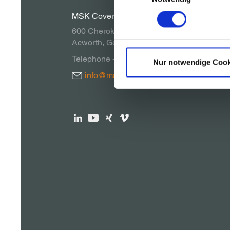
MSK Covertech, Inc.
600 Cherokee Parkway
Acworth, Georgia 30102, USA
Telephone + 1 770 928 1099
Nur notwendige Cook
info@msk.us