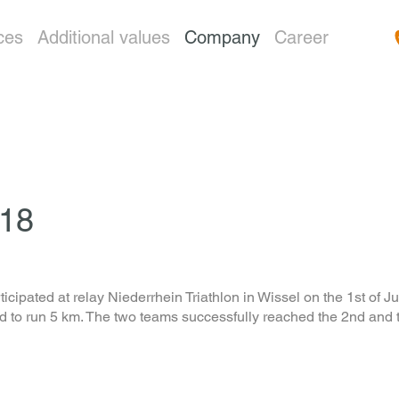
ces
Additional values
Company
Career
018
pated at relay Niederrhein Triathlon in Wissel on the 1st of Jul
to run 5 km. The two teams successfully reached the 2nd and t