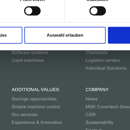
SOLUTIONS
INDUSTRIES
Packaging systems
Glass
Palletizing systems
Beverages
Conveyor systems
Building materials
ies
Auswahl erlauben
Unwrapping systems
Paper & Printing
Complete systems
Household Applianc
Software systems
Chemicals
Used machines
Logistics centers
Individual Solutions
ADDITIONAL VALUES
COMPANY
Savings opportunities
News
Simple machine control
MSK Covertech Grou
Our services
CSR
Experience & Innovation
Sustainability