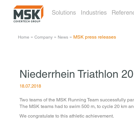
Solutions
Industries
Referen
­ » ­
­ » ­
­ » ­
MSK press releases
Home
Company
News
Niederrhein Triathlon 2
18.07.2018
Two teams of the MSK Running Team successfully partici
The MSK teams had to swim 500 m, to cycle 20 km and 
We congratulate to this athletic achievement.