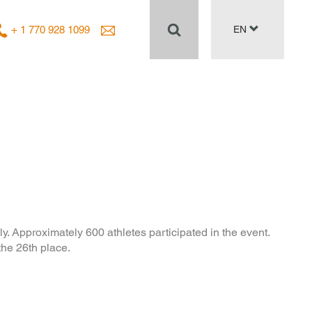
+ 1 770 928 1099
EN
y. Approximately 600 athletes participated in the event.
he 26th place.