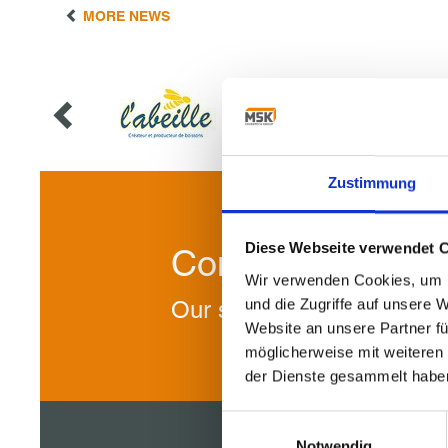
MORE NEWS
Zustimmung
Diese Webseite verwendet 
Contact us!
Wir verwenden Cookies, um I
und die Zugriffe auf unsere 
Our specialists will be ple
Website an unsere Partner fü
möglicherweise mit weiteren
der Dienste gesammelt habe
Einwilligungsauswahl
Notwendig