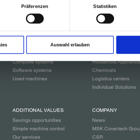
Präferenzen
Statistiken
SOLUTIONS
INDUSTRIES
Packaging systems
Glass
Palletizing systems
Beverages
Conveyor systems
Building materials
ies
Auswahl erlauben
Unwrapping systems
Paper & Printing
Complete systems
Household Applianc
Software systems
Chemicals
Used machines
Logistics centers
Individual Solutions
ADDITIONAL VALUES
COMPANY
Savings opportunities
News
Simple machine control
MSK Covertech Grou
Our services
CSR