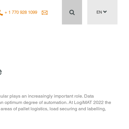
+ 1 770 928 1099
EN
e
icular plays an increasingly important role. Data
 an optimum degree of automation. At LogiMAT 2022 the
eas of pallet logistics, load securing and labelling,