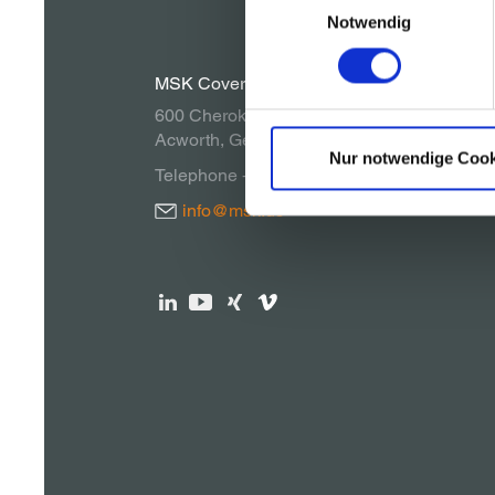
Notwendig
MSK Covertech, Inc.
600 Cherokee Parkway
Acworth, Georgia 30102, USA
Nur notwendige Cook
Telephone + 1 770 928 1099
info@msk.us