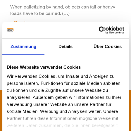
When palletizing by hand, objects can fall or heavy
loads have to be carried. (…)
> Read more
MORE NEWS
Zustimmung
Details
Über Cookies
Diese Webseite verwendet Cookies
Wir verwenden Cookies, um Inhalte und Anzeigen zu
personalisieren, Funktionen für soziale Medien anbieten
zu können und die Zugriffe auf unsere Website zu
analysieren. Außerdem geben wir Informationen zu Ihrer
Contact us!
Verwendung unserer Website an unsere Partner für
soziale Medien, Werbung und Analysen weiter. Unsere
Our specialists will be pleased to
Partner führen diese Informationen möglicherweise mit
weiteren Daten zusammen, die Sie ihnen bereitgestellt
advise you.