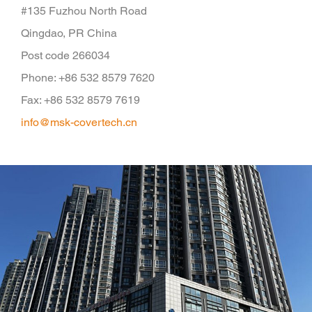
#135 Fuzhou North Road
Qingdao, PR China
Post code 266034
Phone: +86 532 8579 7620
Fax: +86 532 8579 7619
info@msk-covertech.cn