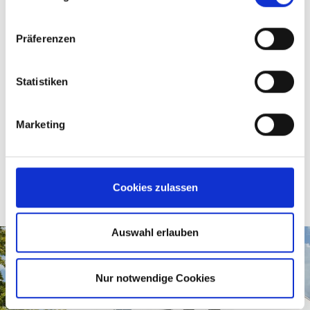
Contact data France
Präferenzen
MSK Emballage SARL
Rue des Genêts - Z.I.
Statistiken
01600 Reyrieux
France
Marketing
Phone: +33 4 74 08 83 00
Fax: +33 4 74 08 83 01
info@mskemballage.fr
Cookies zulassen
Auswahl erlauben
Nur notwendige Cookies