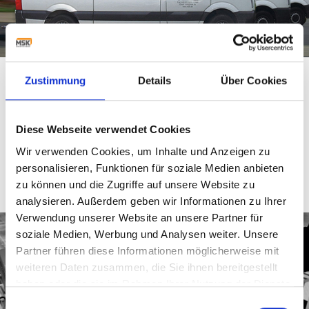
SERVICE
Zustimmung
Details
Über Cookies
MSK service is there for you around the clock. It includes
everything to safeguard and increase the productivity of a
MSK system. There are more than 50 engineers,
Diese Webseite verwendet Cookies
technicians and specialists at your disposal.
Wir verwenden Cookies, um Inhalte und Anzeigen zu
READ MORE
personalisieren, Funktionen für soziale Medien anbieten
zu können und die Zugriffe auf unsere Website zu
analysieren. Außerdem geben wir Informationen zu Ihrer
Verwendung unserer Website an unsere Partner für
soziale Medien, Werbung und Analysen weiter. Unsere
Partner führen diese Informationen möglicherweise mit
weiteren Daten zusammen, die Sie ihnen bereitgestellt
haben oder die sie im Rahmen Ihrer Nutzung der Dienste
gesammelt haben.
Einwilligungsauswahl