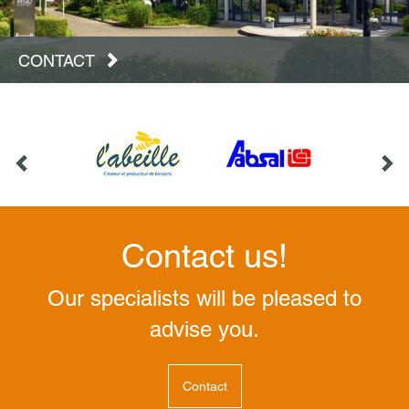
CONTACT
Contact us!
Our specialists will be pleased to
advise you.
Contact