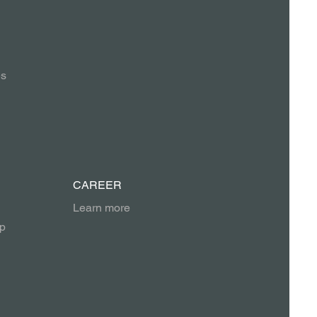
es
CAREER
Learn more
p