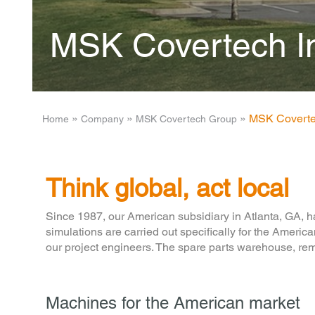
MSK Covertech I
­ » ­
­ » ­
­ » ­
MSK Coverte
Home
Company
MSK Covertech Group
Think global, act local
Since 1987, our American subsidiary in Atlanta, GA, has
simulations are carried out specifically for the Ameri
our project engineers. The spare parts warehouse, rem
Machines for the American market