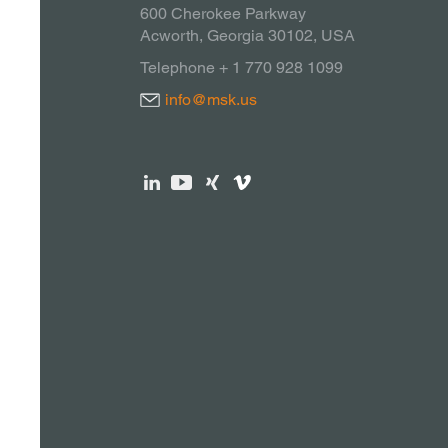
600 Cherokee Parkway
Acworth, Georgia 30102, USA
Telephone + 1 770 928 1099
info@msk.us