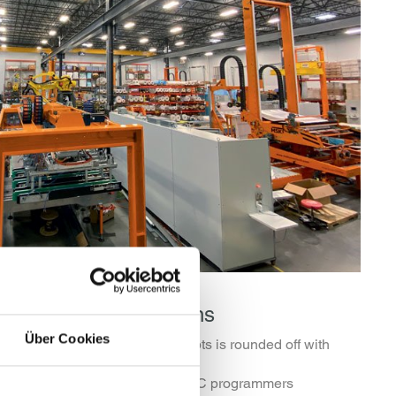
d transport simulations
Über Cookies
l
packaging
and logistics concepts is rounded off with
rvice center.
ect engineers, designers and PLC programmers