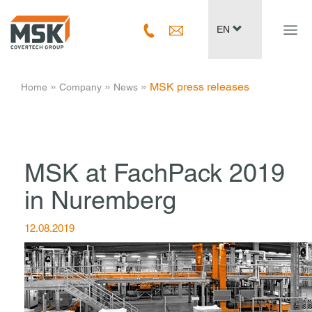
Navig
EN
ein-/
­ » ­
­ » ­
­ » ­
MSK press releases
Home
Company
News
MSK at FachPack 2019
in Nuremberg
12.08.2019