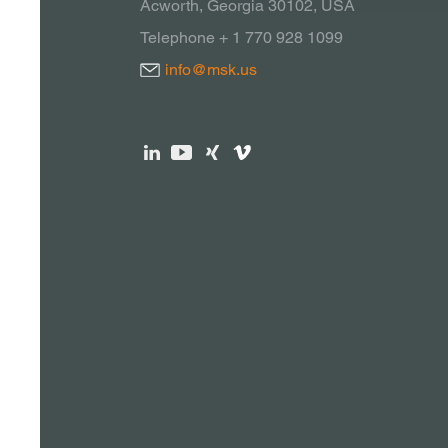
Acworth, Georgia 30102, USA
Telephone + 1 770 928 1099
info@msk.us