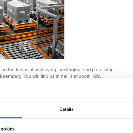
on the topics of conveying, packaging, and palletizing.
emberg. You will find us in hall 4 at booth 129.
sales@msk.de
or call us at 02821 506 0.
Details
Cookies