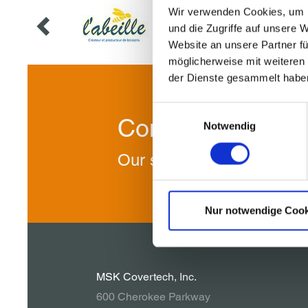
Wir verwenden Cookies, um I
und die Zugriffe auf unsere 
Website an unsere Partner fü
möglicherweise mit weiteren
der Dienste gesammelt habe
Einwilligungsauswahl
Contact us!
Notwendig
Our specialists will be ple
Nur notwendige Cook
MSK Covertech, Inc.
600 Cherokee Parkway