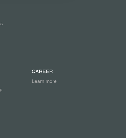
es
CAREER
Learn more
p