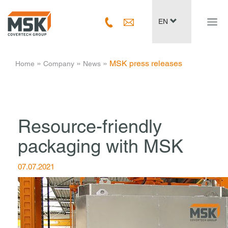
Navig
EN
ein-/
­ » ­
­ » ­
­ » ­
MSK press releases
Home
Company
News
Resource-friendly
packaging with MSK
07.07.2021