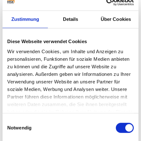
cardboard industry.
Energy-saving MSK technology
In its packaging systems for load securing, MSK
Zustimmung
Details
Über Cookies
systematically deploys innovative technology and
patented methods which lower the use of energy on a
continuous basis, assisted by the use of the thinnest
Diese Webseite verwendet Cookies
of films and minimal film consumption. “Already
Wir verwenden Cookies, um Inhalte und Anzeigen zu
before the most recent developments in our shrink
personalisieren, Funktionen für soziale Medien anbieten
technology the energy requirements of an MSK
shrink frame were roughly 10% below the average
zu können und die Zugriffe auf unsere Website zu
level. Now, the new generation of shrink frames
analysieren. Außerdem geben wir Informationen zu Ihrer
introduced in 2020 lowers gas consumption by an
Verwendung unserer Website an unsere Partner für
additional 13%,” explains Uwe Jonkmanns, Sales &
soziale Medien, Werbung und Analysen weiter. Unsere
Marketing Director at MSK.
Partner führen diese Informationen möglicherweise mit
> read more
weiteren Daten zusammen, die Sie ihnen bereitgestellt
haben oder die sie im Rahmen Ihrer Nutzung der Dienste
gesammelt haben.
Einwilligungsauswahl
Notwendig
MORE NEWS