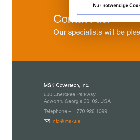
Nur notwendige Cook
Contact us!
Our specialists will be ple
MSK Covertech, Inc.
600 Cherokee Parkway
Acworth, Georgia 30102, USA
Telephone + 1 770 928 1099
info@msk.us