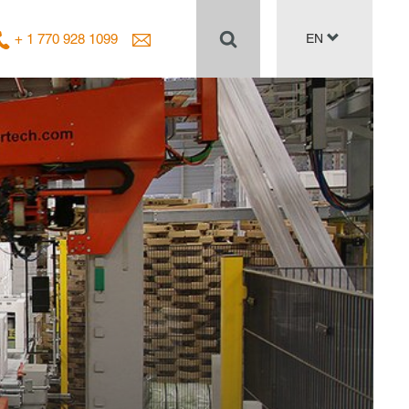
+ 1 770 928 1099
EN