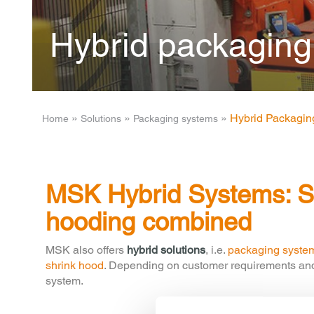
Hybrid packaging
­ » ­
­ » ­
­ » ­
Hybrid Packagin
Home
Solutions
Packaging systems
MSK Hybrid Systems: St
hooding combined
MSK also offers
hybrid solutions
, i.e.
packaging syste
shrink hood
. Depending on customer requirements and
system.