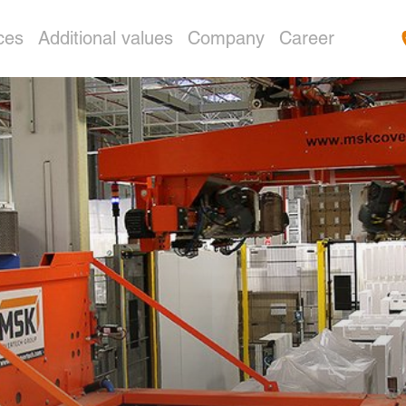
ces
Additional values
Company
Career