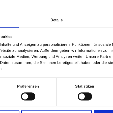
ADVANTAGES:
Optimum packaging solution for a wide variety 
types
Details
Savings in energy and packaging material
Lowerable machine head for easy maintenanc
Maintenance-free toothed belt technology
Cookies
Fully automated processing of up to 6 different 
nhalte und Anzeigen zu personalisieren, Funktionen für soziale
stretch film formats or film thicknesses.
Website zu analysieren. Außerdem geben wir Informationen zu I
r soziale Medien, Werbung und Analysen weiter. Unsere Partner
 Daten zusammen, die Sie ihnen bereitgestellt haben oder die s
n.
Präferenzen
Statistiken