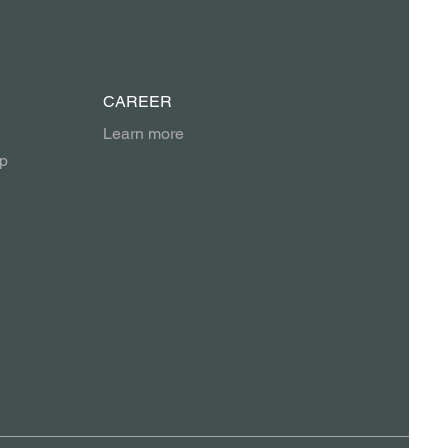
CAREER
Learn more
p